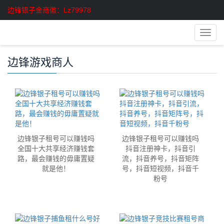
边锋银子金商徽：Lz79978
导
航
菜
边锋游戏商人
单
边锋银子租号可以赚钱吗
边锋银子租号可以赚钱吗
全国十大共享经济赚钱套
抖音注册神卡，抖音引
路，最会赚钱的毋庸置疑
流，抖音养号，抖音矩阵
就是他！
号，抖音短视频，抖音千
粉号