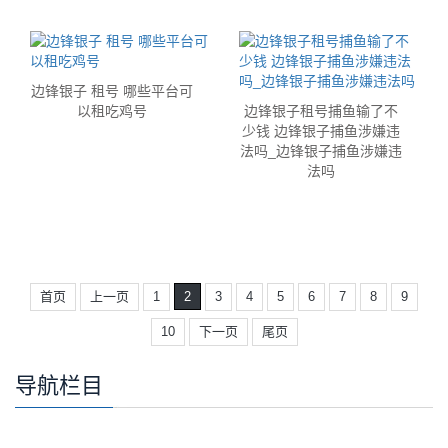
边锋银子 租号 哪些平台可
以租吃鸡号
边锋银子租号捕鱼输了不
少钱 边锋银子捕鱼涉嫌违
法吗_边锋银子捕鱼涉嫌违
法吗
首页
上一页
1
2
3
4
5
6
7
8
9
10
下一页
尾页
导航栏目